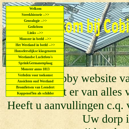
Welkom
Streekhistorie -->>
Genealogie -->>
Gedichten
Links -->>
Monster in beeld -->>
Het Westland in beeld -->>
Honselersdijkse klasgenoten
Westlandse Luchtfoto's
SprinkGermanenplaag
Monster anno 1813
Dit is de hobby website 
Verleden voor toekomst
Ansichten oud Westland
Bromfietsen van Leendert
U kunt er van alles
Koppenol'len als schilder
Heeft u aanvullingen c.q. 
Uw dorp i