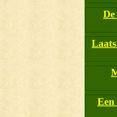
De
Laats
M
Een 