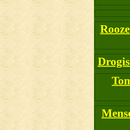
Rooze
Drogis
Tom
Mense