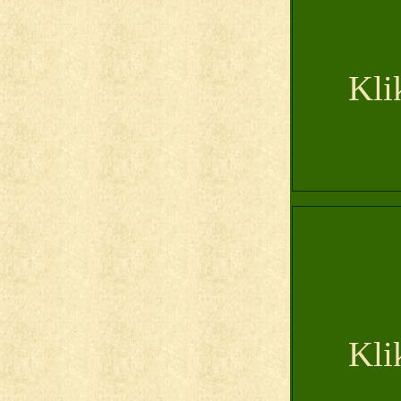
Kli
Kli