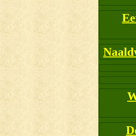
Ee
Naald
W
D