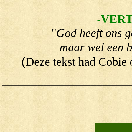
-VER
"
God heeft ons g
maar wel een 
(
Deze tekst had Cobie 
______________________