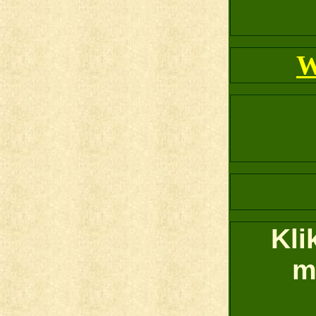
W
Kli
m